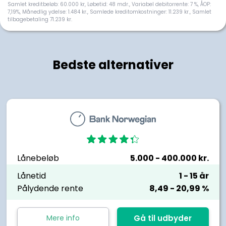
Samlet kreditbeløb: 60.000 kr, Løbetid: 48 mdr., Variabel debitorrente: 7 %, ÅOP:
7,19%, Månedlig ydelse: 1.484 kr., Samlede kreditomkostninger: 11.239 kr., Samlet
tilbagebetaling 71.239 kr.
Bedste alternativer
Lånebeløb
5.000
- 400.000
kr.
Lånetid
1
- 15
år
Pålydende rente
8,49
- 20,99
%
Mere info
Gå til udbyder