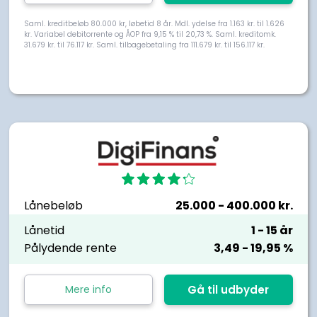
Saml. kreditbeløb 80.000 kr, løbetid 8 år. Mdl. ydelse fra 1.163 kr. til 1.626
kr. Variabel debitorrente og ÅOP fra 9,15 % til 20,73 %. Saml. kreditomk.
31.679 kr. til 76.117 kr. Saml. tilbagebetaling fra 111.679 kr. til 156.117 kr.
Lånebeløb
25.000
- 400.000
kr.
Lånetid
1
- 15
år
Pålydende rente
3,49
- 19,95
%
Mere info
Gå til udbyder