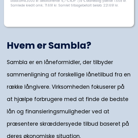
Etabl.omk.3000 kr. debitorrente: 6,7 % ÅOP: 7,19 % Månedlig ydelse: 1.558 kr.
Samlede kredit omk.: 71.691 kr. Samlet tilbagebetalt beløb: 221.691 kr.
Hvem er Sambla?
Sambla er en låneformidler, der tilbyder
sammenligning af forskellige lånetilbud fra en
række långivere. Virksomheden fokuserer på
at hjælpe forbrugere med at finde de bedste
lån og finansieringsmuligheder ved at
præsentere skræddersyede tilbud baseret på
deres økonomiske situation.