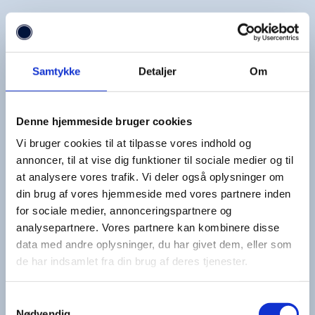
Sambla stræber også efter at give
gennemsigtige oplysninger om lånevilkår og
Samtykke
Detaljer
Om
omkostninger, hvilket hjælper brugerne med
at træffe informerede beslutninger.
Denne hjemmeside bruger cookies
Derudover får brugerne adgang til
Vi bruger cookies til at tilpasse vores indhold og
annoncer, til at vise dig funktioner til sociale medier og til
skræddersyede tilbud, der er tilpasset deres
at analysere vores trafik. Vi deler også oplysninger om
din brug af vores hjemmeside med vores partnere inden
økonomiske situation, hvilket kan resultere i
for sociale medier, annonceringspartnere og
bedre lånevilkår.
analysepartnere. Vores partnere kan kombinere disse
data med andre oplysninger, du har givet dem, eller som
de har indsamlet fra din brug af deres tjenester.
På den negative side er tilbuddene
afhængige af de långivere, der samarbejder
Samtykkevalg
Nødvendig