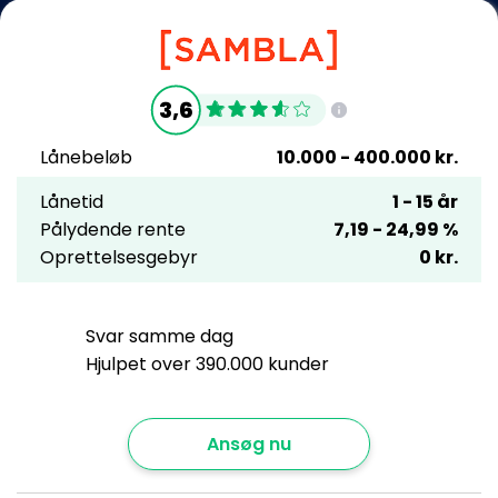
3,6
Lånebeløb
10.000
- 400.000
kr.
Lånetid
1
- 15
år
Pålydende rente
7,19
- 24,99
%
Oprettelsesgebyr
0
kr.
Svar samme dag
Hjulpet over 390.000 kunder
Ansøg nu