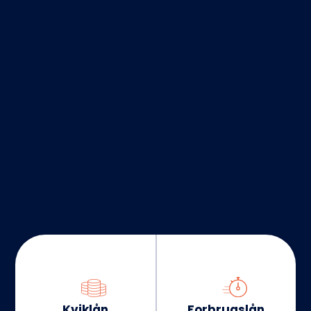
Kviklån
Forbrugslån