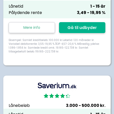
Lånetid
1
- 15
år
Pålydende rente
3,49
- 19,95
%
Mere info
Gå til udbyder
Eksempel: Samlet kreditbeløb: 100.000 kr.Løbetid: 120 måneder kr.
Variabel debitorrente: 3,55-19,95 % ÅOP: 4,57-20,6 % Månedlig ydelse:
1.086-1.856 kr. Samlede kredit omk.: 19.165-122.738 kr. Samlet
tilbagebetalt beløb: 119.165-222.738 kr.
Lånebeløb
3.000
- 500.000
kr.