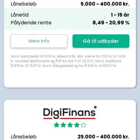
Lånebeløb
5.000
- 400.000
kr.
Lånetid
1
- 15
år
Pålydende rente
8,49
- 20,99
%
Mere info
Gå til udbyder
Saml. kreditbeløb 80.000 kr, løbetid 8 år. Mdl. ydelse fra 1.163 kr. til 1.626
kr. Variabel debitorrente og ÅOP fra 9,15 % til 20,73 %. Saml. kreditomk.
31.679 kr. til 76.117 kr. Saml. tilbagebetaling fra 111.679 kr. til 156.117 kr.
Lånebeløb
25.000
- 400.000
kr.