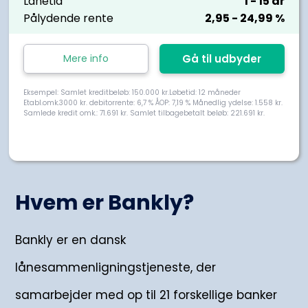
Lånetid
1
- 15
år
Pålydende rente
2,95
- 24,99
%
Mere info
Gå til udbyder
Eksempel: Samlet kreditbeløb: 150.000 kr.Løbetid: 12 måneder
Etabl.omk.3000 kr. debitorrente: 6,7 % ÅOP: 7,19 % Månedlig ydelse: 1.558 kr.
Samlede kredit omk.: 71.691 kr. Samlet tilbagebetalt beløb: 221.691 kr.
Hvem er Bankly?
Bankly er en dansk
lånesammenligningstjeneste, der
samarbejder med op til 21 forskellige banker