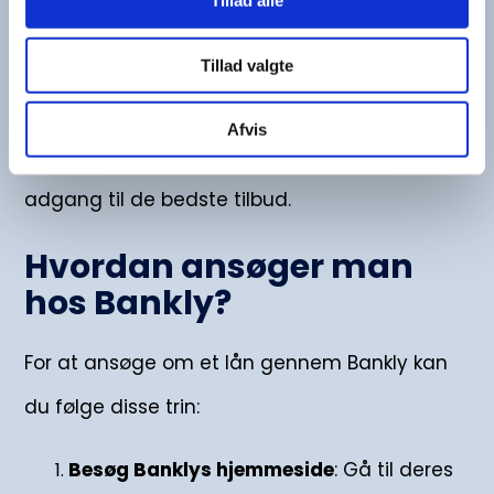
Tillad alle
Samlet set er Bankly en god løsning for dem,
der ønsker en hurtig og nem måde at
Tillad valgte
sammenligne lån på, men det kræver, at
Afvis
brugeren har en god kreditvurdering for at få
adgang til de bedste tilbud.
Hvordan ansøger man
hos Bankly?
For at ansøge om et lån gennem Bankly kan
du følge disse trin:
Besøg Banklys hjemmeside
: Gå til deres