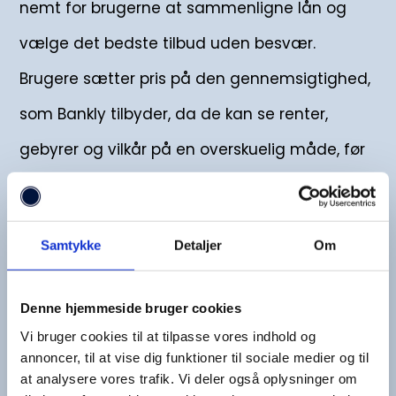
nemt for brugerne at sammenligne lån og
vælge det bedste tilbud uden besvær.
Brugere sætter pris på den gennemsigtighed,
som Bankly tilbyder, da de kan se renter,
gebyrer og vilkår på en overskuelig måde, før
de vælger et lån.
En af de største fordele ved Bankly er, at det
Samtykke
Detaljer
Om
er gratis at bruge, og at ansøgningen ikke er
bindende. Desuden modtager brugerne ofte
Denne hjemmeside bruger cookies
Vi bruger cookies til at tilpasse vores indhold og
lånetilbud inden for få minutter, hvilket gør
annoncer, til at vise dig funktioner til sociale medier og til
det til en hurtig og effektiv måde at
at analysere vores trafik. Vi deler også oplysninger om