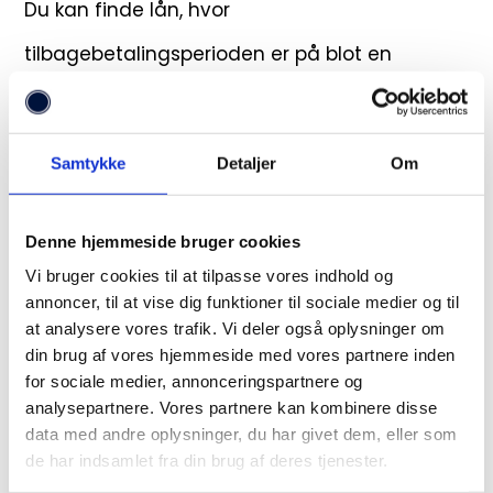
Du kan finde lån, hvor
tilbagebetalingsperioden er på blot en
måned, men du kan også finde peroder, der
løber over flere år.
Samtykke
Detaljer
Om
Hvor finder man et nyt
kviklån?
Denne hjemmeside bruger cookies
Vi bruger cookies til at tilpasse vores indhold og
Der findes mange steder på nettet, hvor man
annoncer, til at vise dig funktioner til sociale medier og til
at analysere vores trafik. Vi deler også oplysninger om
kan finde nye kviklån. De forskellige
din brug af vores hjemmeside med vores partnere inden
for sociale medier, annonceringspartnere og
søgemaskiner opdeler lånene efter dine
analysepartnere. Vores partnere kan kombinere disse
behov, så du blot kan sortere efter dine behov.
data med andre oplysninger, du har givet dem, eller som
de har indsamlet fra din brug af deres tjenester.